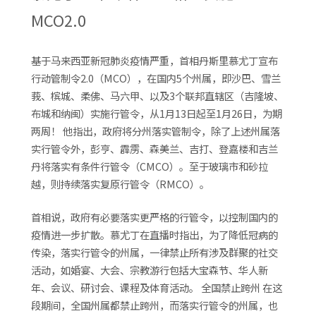
MCO2.0
基于马来西亚新冠肺炎疫情严重，首相丹斯里慕尤丁宣布
行动管制令2.0（MCO），在国内5个州属，即沙巴、雪兰
莪、槟城、柔佛、马六甲、以及3个联邦直辖区（吉隆坡、
布城和纳闽）实施行管令，从1月13日起至1月26日，为期
两周！ 他指出，政府将分州落实管制令，除了上述州属落
实行管令外，彭亨、霹雳、森美兰、吉打、登嘉楼和吉兰
丹将落实有条件行管令（CMCO）。至于玻璃市和砂拉
越，则持续落实复原行管令（RMCO）。
首相说，政府有必要落实更严格的行管令，以控制国内的
疫情进一步扩散。慕尤丁在直播时指出，为了降低冠病的
传染，落实行管令的州属，一律禁止所有涉及群聚的社交
活动，如婚宴、大会、宗教游行包括大宝森节、华人新
年、会议、研讨会、课程及体育活动。 全国禁止跨州 在这
段期间，全国州属都禁止跨州，而落实行管令的州属，也