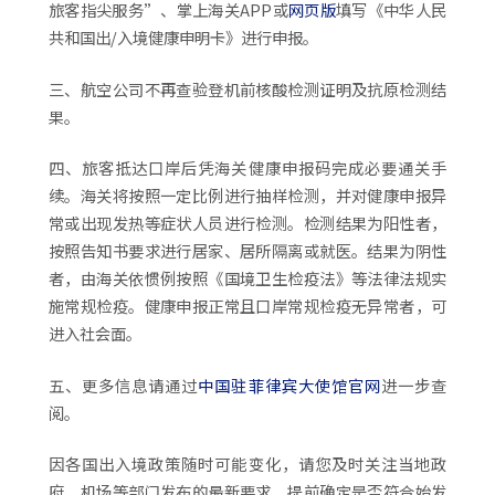
旅客指尖服务”、掌上海关APP或
网页版
填写《中华人民
共和国出/入境健康申明卡》进行申报。
三、航空公司不再查验登机前核酸检测证明及抗原检测结
果。
四、旅客抵达口岸后凭海关健康申报码完成必要通关手
续。海关将按照一定比例进行抽样检测，并对健康申报异
常或出现发热等症状人员进行检测。检测结果为阳性者，
按照告知书要求进行居家、居所隔离或就医。结果为阴性
者，由海关依惯例按照《国境卫生检疫法》等法律法规实
施常规检疫。健康申报正常且口岸常规检疫无异常者，可
进入社会面。
五、更多信息请通过
中国驻菲律宾大使馆官网
进一步查
阅。
因各国出入境政策随时可能变化，请您及时关注当地政
府、机场等部门发布的最新要求，提前确定是否符合始发