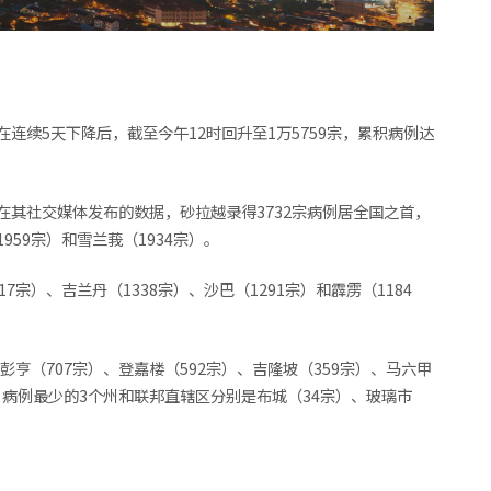
连续5天下降后，截至今午12时回升至1万5759宗，累积病例达
在其社交媒体发布的数据，砂拉越录得3732宗病例居全国之首，
59宗）和雪兰莪（1934宗）。
7宗）、吉兰丹（1338宗）、沙巴（1291宗）和霹雳（1184
彭亨（707宗）、登嘉楼（592宗）、吉隆坡（359宗）、马六甲
）；病例最少的3个州和联邦直辖区分别是布城（34宗）、玻璃市