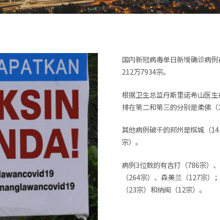
国内新冠病毒单日新增确诊病例在
212万7934宗。
根据卫生总监丹斯里诺希山医生
排在第二和第三的分别是柔佛（19
其他病例破千的邦州是槟城（141
宗）。
病例3位数的有吉打（786宗）、
（264宗）、森美兰（127宗
（23宗）和纳闽（12宗）。