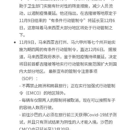
助于卫生部门实施有针对性的筛查措施，减少人员流
动，以遏制疫情蔓延。他还指出，在吉隆坡等地原定于
11月9日结束的“有条件行动管制令”将延长至12月6
日，这意味着马来西亚大部分地区将处于行动管制之
下。
11月9日，马来西亚吉打州、马六甲州等七个州开始实
施为期四周的有条件行动管制令，直达12月6日。 据报
道，马来西亚政府表示，鉴于新冠疫情持续蔓延，决定
将目前首都吉隆坡等地实行行动管制实施范围扩大到国
内大部分地区。 最新宣布的管制令注意事项
（SOP）：
- 不再禁止跨洲和跨县旅行；正在实行加强式行动管制
令（EMCO）的地区除外。
- 每辆车仅限两人的限制将被取消，现在可以按照车子
的容纳人数而行驶。
- 前往沙巴的人必须在旅行前三天获得Covid-19拭子测
试，并且只有测试结果为阴性的人才能入境。沙巴的
CMCO也已延长至12月20日。