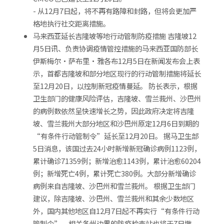
- 从12月7日起，将不再有路障和封路，但将会更加严
格地执行社交距离措施。
马来西亚延长吉隆坡等地行动管制防疫措施 吉隆坡12
月5日讯、负责协调疫情管控措施的马来西亚国防部长
伊斯梅尔·萨布里·雅各布12月5日在新闻发布会上表
示，首都吉隆坡和部分地区现行的行动管制措施将延长
至12月20日，以控制新冠疫情蔓延。 防长表示，根据
卫生部门的健康风险评估，吉隆坡、雪兰莪州、沙巴州
的病例数依然呈快速增长之势，因此政府决定将吉隆
坡、雪兰莪州大部分地区和沙巴州原定12月6日到期的
“有条件行动管制令”延长至12月20日。 据马卫生部
5日消息，该国过去24小时新增新冠确诊病例1123例，
累计确诊71359例；新增治愈1143例，累计治愈60204
例；新增死亡4例，累计死亡380例。大部分新增确诊
病例来自吉隆坡、沙巴州和雪兰莪州。 根据卫生部门
建议，除吉隆坡、沙巴州、雪兰莪州和其余少数地区
外，国内其他地区自12月7日起不再实行“有条件行动
管制令”，相关各州边界的防疫检查站也将于7日撤