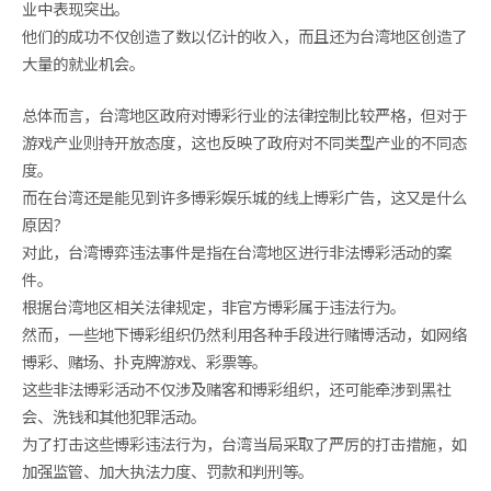
业中表现突出。
他们的成功不仅创造了数以亿计的收入，而且还为台湾地区创造了
大量的就业机会。
总体而言，台湾地区政府对博彩行业的法律控制比较严格，但对于
游戏产业则持开放态度，这也反映了政府对不同类型产业的不同态
度。
而在台湾还是能见到许多博彩娱乐城的线上博彩广告，这又是什么
原因?
对此，台湾博弈违法事件是指在台湾地区进行非法博彩活动的案
件。
根据台湾地区相关法律规定，非官方博彩属于违法行为。
然而，一些地下博彩组织仍然利用各种手段进行赌博活动，如网络
博彩、赌场、扑克牌游戏、彩票等。
这些非法博彩活动不仅涉及赌客和博彩组织，还可能牵涉到黑社
会、洗钱和其他犯罪活动。
为了打击这些博彩违法行为，台湾当局采取了严厉的打击措施，如
加强监管、加大执法力度、罚款和判刑等。