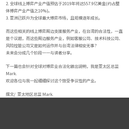
2. 全球线上博弈产业产值预估于2019年将达557.9亿美金(约占整
体博弈产业产值之10%)。
3. 亚洲已跃升为全球最大博弈市场，且规模逐年成长。
而这些相关的线上博弈周边支援服务产业，在台湾的合法性，一直
是个议题，而这些周边服务产业，例如客服公司、技术科技公司、
风险控管公司又是如何运作并与台湾法律相安无事?
未来会分成几个阶段一一与读者分享。
下一篇也会针对全球对博弈业合法化做出说明，我是亚太区总监
Mark.
欢迎各位与我一起细细探讨这个饱受争议性的产业。
撰文/ 亚太地区总监 Mark.