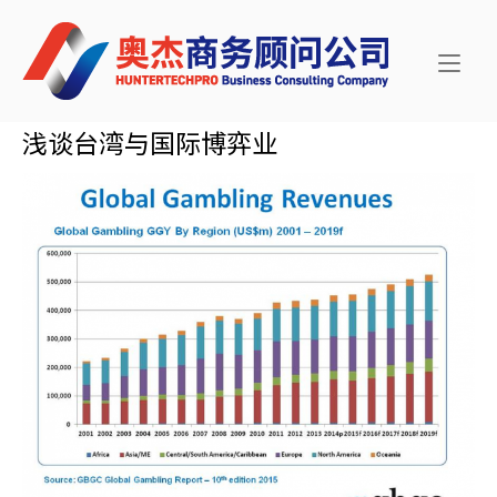
Skip
Home
to
content
浅谈台湾与国际博弈业