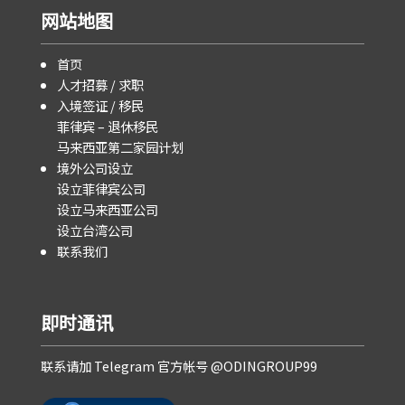
网站地图
首页
人才招募 / 求职
入境签证 / 移民
菲律宾 – 退休移民
马来西亚第二家园计划
境外公司设立
设立菲律宾公司
设立马来西亚公司
设立台湾公司
联系我们
即时通讯
联系请加 Telegram 官方帐号 @ODINGROUP99