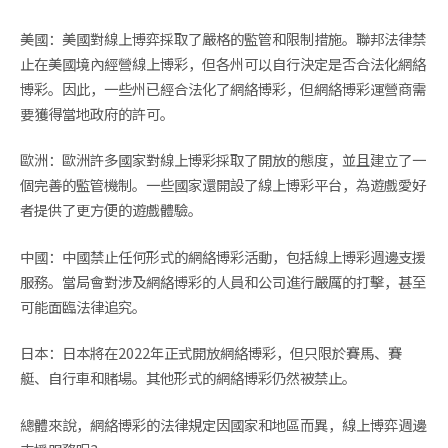
美國：美國對線上博弈採取了嚴格的監管和限制措施。聯邦法律禁
止在美國境內經營線上博彩，但各州可以自行決定是否合法化網絡
博彩。因此，一些州已經合法化了網絡博彩，但網絡博彩運營商需
要獲得當地政府的許可。
歐洲：歐洲許多國家對線上博彩採取了開放的態度，並且建立了一
個完善的監管機制。一些國家還開設了線上博彩平台，為遊戲愛好
者提供了更方便的遊戲體驗。
中國：中國禁止任何形式的網絡博彩活動，包括線上博彩週邊支援
服務。當局會對涉及網絡博彩的人員和公司進行嚴厲的打擊，甚至
可能面臨法律追究。
日本：日本將在2022年正式開放網絡博彩，但只限於賽馬、賽
艇、自行車和賭場。其他形式的網絡博彩仍然被禁止。
總體來說，網絡博彩的法律規定因國家和地區而異，線上博弈週邊