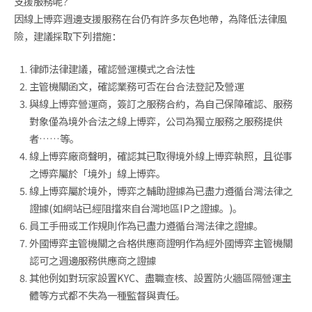
支援服務呢?
因線上博弈週邊支援服務在台仍有許多灰色地帶，為降低法律風
險，建議採取下列措施：
律師法律建議，確認營運模式之合法性
主管機關函文，確認業務可否在台合法登記及營運
與線上博弈營運商，簽訂之服務合約，為自己保障確認、服務
對象僅為境外合法之線上博弈，公司為獨立服務之服務提供
者……等。
線上博弈廠商聲明，確認其已取得境外線上博弈執照，且從事
之博弈屬於「境外」線上博弈。
線上博弈屬於境外，博弈之輔助證據為已盡力遵循台灣法律之
證據(如網站已經阻擋來自台灣地區IP之證據。)。
員工手冊或工作規則作為已盡力遵循台灣法律之證據。
外國博弈主管機關之合格供應商證明作為經外國博弈主管機關
認可之週邊服務供應商之證據
其他例如對玩家設置KYC、盡職查核、設置防火牆區隔營運主
體等方式都不失為一種監督與責任。