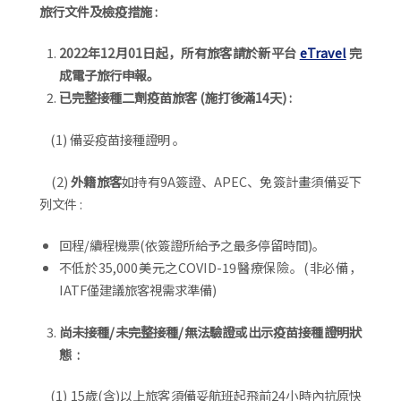
旅行文件及檢疫措施 :
2022年12月01日起，所有旅客請於新平台
eTravel
完
成電子旅行申報。
已完整接種二劑疫苗旅客 (施打後滿14天) :
(1) 備妥疫苗接種證明 。
(2)
外籍旅客
如持有9A簽證、APEC、免簽計畫須備妥下
列文件 :
回程/續程機票(依簽證所給予之最多停留時間)。
不低於35,000美元之COVID-19醫療保險。(非必備，
IATF僅建議旅客視需求準備)
尚未接種/未完整接種/無法驗證或出示疫苗接種證明狀
態 :
(1) 15歲(含)以上旅客須備妥航班起飛前24小時內抗原快