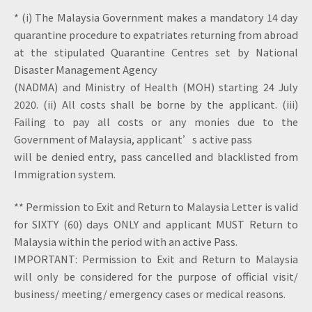
* (i) The Malaysia Government makes a mandatory 14 day
quarantine procedure to expatriates returning from abroad
at the stipulated Quarantine Centres set by National
Disaster Management Agency
(NADMA) and Ministry of Health (MOH) starting 24 July
2020. (ii) All costs shall be borne by the applicant. (iii)
Failing to pay all costs or any monies due to the
Government of Malaysia, applicant’s active pass
will be denied entry, pass cancelled and blacklisted from
Immigration system.
** Permission to Exit and Return to Malaysia Letter is valid
for SIXTY (60) days ONLY and applicant MUST Return to
Malaysia within the period with an active Pass.
IMPORTANT: Permission to Exit and Return to Malaysia
will only be considered for the purpose of official visit/
business/ meeting/ emergency cases or medical reasons.