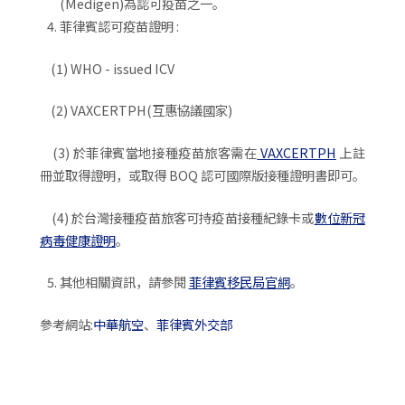
(Medigen)為認可疫苗之一。
菲律賓認可疫苗證明 :
(1) WHO - issued ICV
(2) VAXCERTPH(互惠協議國家)
(3) 於菲律賓當地接種疫苗旅客需在
VAXCERTPH
上註
冊並取得證明，或取得 BOQ 認可國際版接種證明書即可。
(4) 於台灣接種疫苗旅客可持疫苗接種紀錄卡或
數位新冠
病毒健康證明
。
其他相關資訊，請參閱
菲律賓移民局官網
。
參考網站:
中華航空
、
菲律賓外交部