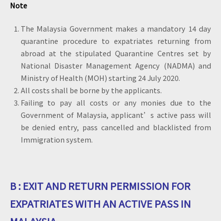
Note
The Malaysia Government makes a mandatory 14 day
quarantine procedure to expatriates returning from
abroad at the stipulated Quarantine Centres set by
National Disaster Management Agency (NADMA) and
Ministry of Health (MOH) starting 24 July 2020.
All costs shall be borne by the applicants.
Failing to pay all costs or any monies due to the
Government of Malaysia, applicant’s active pass will
be denied entry, pass cancelled and blacklisted from
Immigration system.
B : EXIT AND RETURN PERMISSION FOR
EXPATRIATES WITH AN ACTIVE PASS IN