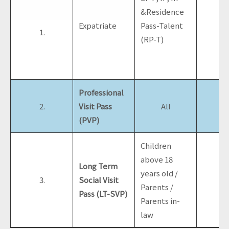
&Residence
Expatriate
Pass-Talent
1.
(RP-T)
Professional
2.
Visit Pass
All
(PVP)
Children
above 18
Long Term
years old /
3.
Social Visit
Parents /
Pass (LT-SVP)
Parents in-
law