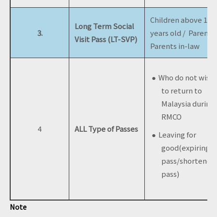
Children above 18
Long Term Social
3.
years old / Parents
Visit Pass (LT-SVP)
Parents in-law
Who do not wish
to return to
Malaysia during
RMCO
4
ALL Type of Passes
Leaving for
good
(expiring o
pass/
shortened
pass)
Note