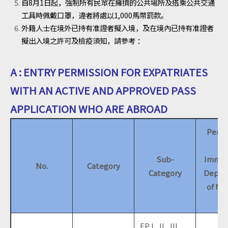
自8月1日起，強制所有民眾在擁擠的公共場所及搭乘公共交通
工具時佩戴口罩，違者將處以1,000馬幣罰款。
外籍人士在境外已持有准證者擬入境，及在境內已持有准證者
擬出入境之許可及檢疫須知，請參考 ：
A : ENTRY PERMISSION FOR EXPATRIATES
WITH AN ACTIVE AND APPROVED PASS
APPLICATION WHO ARE ABROAD
Permi
fr
Sub-
Immig
No.
Category
Category
Depar
of Ma
EP I , II , III