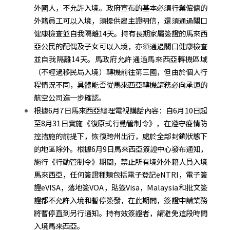
外國人，不允許入境。政府宣布的基本必須行業僱傭的
外籍員工可以入境，須提供雇主證明信，還須通過關口
健康檢查並自我隔離14天。持有長期家屬簽證的馬來西
亞公民的配偶及子女可以入境，亦須通過關口健康檢查
並自我隔離14天。馬政府允許通過馬來西亞轉機區域
（不經過移民局入境）轉機前往第三國，但由於個人行
程情況不同，具體能否從馬來西亞轉機請務必向承運的
航空公司進一步確認。
根據6月7日馬來西亞總理電視講話內容：自6月10日起
至8月31日實施《復原式行動管制令》，在遵守疫情防
控措施的前提下，恢復跨州出行，處於全部封鎖狀態下
的地區除外。根據6月9日馬來西亞簽證中心發布通知，
施行《行動管制令》期間，禁止所有境外外籍人員入境
馬來西亞，任何簽證種類包括電子登記eNTRI，電子簽
證eVISA，落地簽VOA，貼簽Visa，Malaysia和批文簽
證都不允許入境和暫停簽發，在此期間，簽證申請業務
將暫停直到另行通知。持有效簽證者，請避免這段時間
入境馬來西亞。