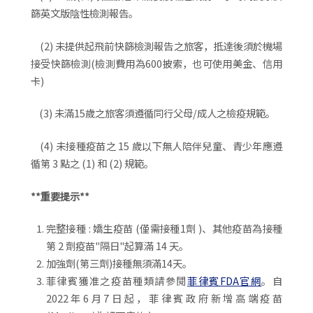
篩英文版陰性檢測報告。
(2) 未提供起飛前快篩檢測報告之旅客，抵達後須於機場
接受快篩檢測(檢測費用為600披索，也可使用美金、信用
卡)
(3) 未滿15歲之旅客須遵循同行父母/成人之檢疫規範。
(4) 未接種疫苗之 15 歲以下無人陪伴兒童、青少年應遵
循第 3 點之 (1) 和 (2) 規範。
**重要提示**
完整接種 : 嬌生疫苗 (僅需接種1劑 )、其他疫苗為接種
第 2 劑疫苗"隔日"起算滿 14 天。
加強劑(第三劑)接種無須滿14天。
菲律賓獲准之疫苗種類請參閱
菲律賓FDA官網
。自
2022年6月7日起，菲律賓政府新增高端疫苗