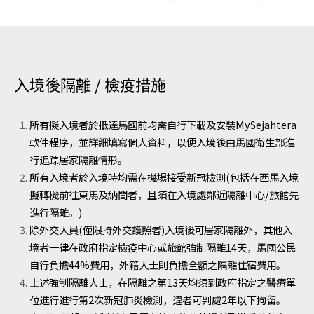
入境後隔離 / 檢疫措施
所有擬入境者於抵達馬國前均需自行下載及安裝MySejahtera
軟件程序，並詳細填寫個人資料，以便入境後由馬國衛生部進
行追踪居家隔離情形。
所有入境者於入境時均需在機場接受新冠檢測(包括在西馬入境
擬轉機前往東馬及納閩者，且須在入境處鄰近隔離中心/旅館先
進行隔離。)
除外交人員(僅限持外交護照者)入境後可居家隔離外，其他入
境者一律在政府指定檢疫中心或旅館強制隔離14天，馬國公民
自行負擔44%費用，外籍人士則負擔全額之隔離住宿費用。
上述強制隔離人士，在隔離之第13天均須到政府指定之醫療單
位進行進行第2次新冠肺炎檢測，違者可判處2年以下拘留。