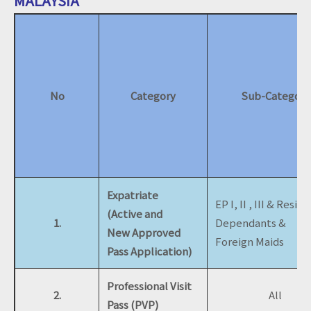
MALAYSIA
No
Category
Sub-Category
Expatriate
EP I, II , III & Resid
(Active and
1.
Dependants &
New Approved
Foreign Maids
Pass Application)
Professional Visit
2.
All
Pass (PVP)