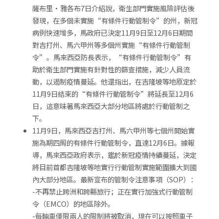
薩布里·雅各布7日介紹說，衛生部門實施風險評估後
發現，在多個未實施“有條件行動管制令”的州，新冠
病例快速增多，馬政府已決定11月9日至12月6日期間
對吉打州、馬六甲州等多個州實施“有條件行動管制
令”。馬來西亞防長表示，“有條件行動管制令”有
助於衛生部門實施有針對性的篩查措施，減少人員流
動，以遏制疫情蔓延。他還指出，在吉隆坡等地原定於
11月9日結束的“有條件行動管制令”將延長至12月6
日，這意味著馬來西亞大部分地區將處於行動管制之
下。
11月9日，馬來西亞吉打州、馬六甲州等七個州開始實
施為期四周的有條件行動管制令，直達​​12月6日。據報
導，馬來西亞政府表示，鑑於新冠疫情持續蔓延，決定
將目前首都吉隆坡等地實行行動管制實施範圍擴大到國
內大部分地區。最新宣布的管制令注意事項（SOP）：
-不再禁止跨洲和跨縣旅行；正在實行加強式行動管制
令（EMCO）的地區除外。
-每輛車僅限兩人的限制將被取消，現在可以按照車子