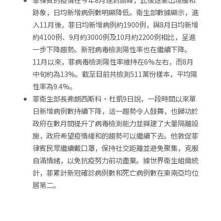
跡象，日均新增病例數明顯降低。衛生部數據顯示，進
入11月後，菲日均新增病例約1900例，與8月日均新增
約4100例、9月約3000例及10月約2200例相比，呈進
一步下降趨勢。新冠病毒檢測陽性率也在繼續下降。
11月以來，菲病毒檢測陽性率維持在6%左右，而8月
中旬約為13%。截至目前共檢測511萬份樣本，平均陽
性率為9.4%。
菲衛生部長弗朗西斯科·杜凱9日說，一段時間以來單
日新增病例數持續下降，這一趨勢令人鼓舞，也歸功於
政府在數月間提升了病毒檢測能力並興建了大量隔離設
施，政府希望疫情緩和的趨勢可以繼續下去。他敦促菲
律賓民眾繼續戴口罩，保持社交距離並避免聚集，克服
自滿情緒，以免抗疫努力前功盡棄。據世界衛生組織統
計，菲累計新冠確診病例數和死亡病例數在東南亞均位
居第二。