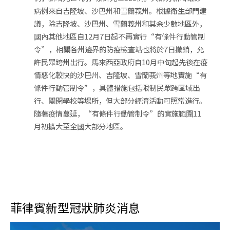
病例來自吉隆坡、沙巴州和雪蘭莪州。根據衛生部門建
議，除吉隆坡、沙巴州、雪蘭莪州和其余少數地區外，
國內其他地區自12月7日起不再實行“有條件行動管制
令”，相關各州邊界的防疫檢查站也將於7日撤銷，允
許民眾跨州出行。馬來西亞政府自10月中旬起先後在疫
情惡化較快的沙巴州、吉隆坡、雪蘭莪州等地實施“有
條件行動管制令”，具體措施包括限制民眾跨區域出
行、關閉學校等場所，但大部分經濟活動可照常進行。
隨著疫情蔓延，“有條件行動管制令”的實施範圍11
月初擴大至全國大部分地區。
菲律賓新型冠狀肺炎消息