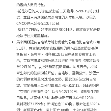
的容納人數而行駛。
-前往沙巴的人必須在旅行前三天獲得Covid-19拭子測
試，並且只有測試結果為陰性的人才能入境。沙巴的
CMCO也已延長至12月20日。
-從12月7日起，將不再有路障和封路，但將會更加嚴格
地執行社交距離措施。
馬來西亞延長吉隆坡等地行動管制防疫措施吉隆坡12月
5日訊、負責協調疫情管控措施的馬來西亞國防部長伊
斯梅爾·薩布里·雅各布12月5日在新聞發布會上表
示，首都吉隆坡和部分地區現行的行動管制措施將延長
至12月20日，以控制新冠疫情蔓延。防長表示，根據
衛生部門的健康風險評估，吉隆坡、雪蘭莪州、沙巴州
的病例數依然呈快速增長之勢，因此政府決定將吉隆
坡、雪蘭莪州大部分地區和沙巴州原定12月6日到期的
“有條件行動管制令”延長至12月20日。據馬衛生部5
日消息，該國過去24小時新增新冠確診病例1123例，
累計確診71359例；新增治愈1143例，累計治愈60204
例；新增死亡4例，累計死亡380例。大部分新增確診