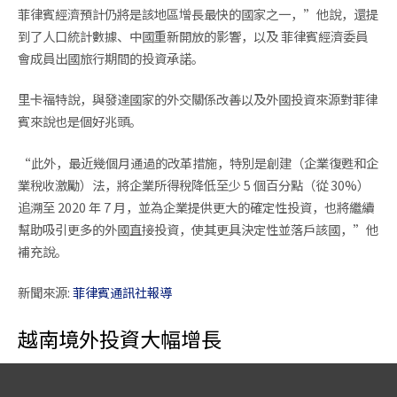
菲律賓經濟預計仍將是該地區增長最快的國家之一，”他說，還提
到了人口統計數據、中國重新開放的影響，以及 菲律賓經濟委員
會成員出國旅行期間的投資承諾。
里卡福特說，與發達國家的外交關係改善以及外國投資來源對菲律
賓來說也是個好兆頭。
“此外，最近幾個月通過的改革措施，特別是創建（企業復甦和企
業稅收激勵）法，將企業所得稅降低至少 5 個百分點（從 30%）
追溯至 2020 年 7 月，並為企業提供更大的確定性投資，也將繼續
幫助吸引更多的外國直接投資，使其更具決定性並落戶該國，”他
補充說。
新聞來源:
菲律賓通訊社報導
越南境外投資大幅增長