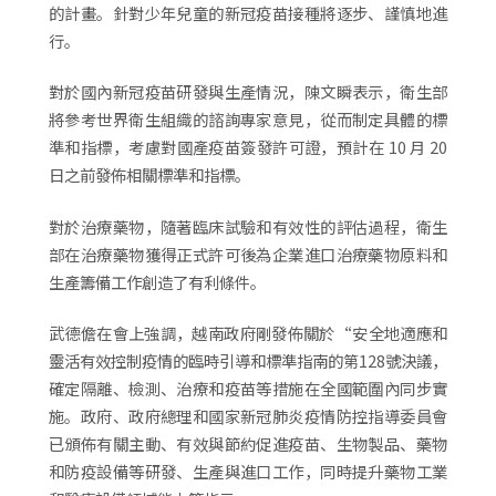
的計畫。針對少年兒童的新冠疫苗接種將逐步、謹慎地進
行。
對於國內新冠疫苗研發與生產情況，陳文瞬表示，衛生部
將參考世界衛生組織的諮詢專家意見，從而制定具體的標
準和指標，考慮對國產疫苗簽發許可證，預計在 10 月 20
日之前發佈相關標準和指標。
對於治療藥物，隨著臨床試驗和有效性的評估過程，衛生
部在治療藥物獲得正式許可後為企業進口治療藥物原料和
生產籌備工作創造了有利條件。
武德儋在會上強調，越南政府剛發佈關於“安全地適應和
靈活有效控制疫情的臨時引導和標準指南的第128號決議，
確定隔離、檢測、治療和疫苗等措施在全國範圍內同步實
施。政府、政府總理和國家新冠肺炎疫情防控指導委員會
已頒佈有關主動、有效與節約促進疫苗、生物製品、藥物
和防疫設備等研發、生產與進口工作，同時提升藥物工業