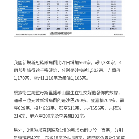
我國新增新冠確診病例比昨日增加563宗，報9,380宗，4
個邦州錄得逾千宗確診，分別是砂拉越1,503宗、吉蘭丹
1,170宗、雪州1,116宗及柔佛1,105宗。
根據衛生總監丹斯里諾希山醫生在社交媒體發佈的數據，
通報三位元數新增病例的是沙巴790宗、登嘉樓704宗、霹
靂629宗、檳州623宗、彭亨511宗、吉打556宗、吉隆玻
214宗、麻六甲200宗及森美蘭191宗。
另外，2個聯邦直轄區及1州的新增病例少於一百宗，分別
是玻璃市42宗、布城18宗及納閩8宗。我國迄今累計230萬