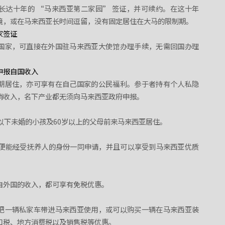
长达十年的 “马来西亚第二家园” 签证，并可续约。在这十年
境，或在马来西亚长时间逗留，没有固定居住在大马的限制期。
家签证
国家，可直接在外国驻马来西亚大使馆办理手续，无需回国办理
申报自国收入
期居住，亦可享有在自己国家的公民福利。参于者持有个人私隐
销收入，名下产业都无须向马来西亚政府申报。
以下未婚的小孩及60岁以上的父母前来马来西亚居住。
，便能经受抚养人的身份一同申请，并且可以享受到马来西亚优质
自外国的收入，都可享有免税优惠。
把一辆私家车带进马来西亚使用，或可以购买一辆在马来西亚装
口税、地方消费税以及销售税等优惠。